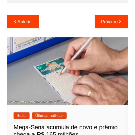
Navegação
Anterior
Próximo
de
Post
Brasil
Últimas notícias
Mega-Sena acumula de novo e prêmio
chega a R$ 165 milhões