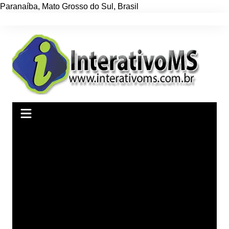
Paranaíba
,
Mato Grosso do Sul
,
Brasil
Ir
para
o
conteúdo