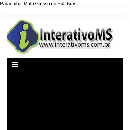
Paranaíba
,
Mato Grosso do Sul
,
Brasil
Ir
para
o
conteúdo