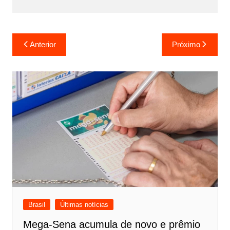
Navegação
Anterior
Próximo
de
Post
Brasil
Últimas notícias
Mega-Sena acumula de novo e prêmio