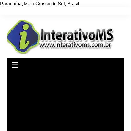
Paranaíba
,
Mato Grosso do Sul
,
Brasil
Ir
para
o
conteúdo