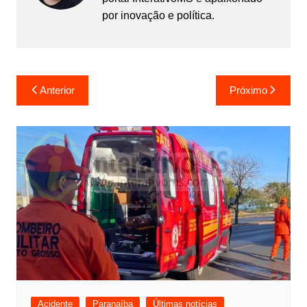
por inovação e política.
Navegação
Anterior
Próximo
de
Post
Acidente
Paranaíba
Últimas notícias