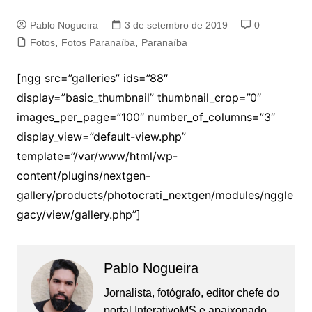
Pablo Nogueira
3 de setembro de 2019
0
Fotos
,
Fotos Paranaíba
,
Paranaíba
[ngg src=”galleries” ids=”88″
display=”basic_thumbnail” thumbnail_crop=”0″
images_per_page=”100″ number_of_columns=”3″
display_view=”default-view.php”
template=”/var/www/html/wp-
content/plugins/nextgen-
gallery/products/photocrati_nextgen/modules/nggle
gacy/view/gallery.php”]
Pablo Nogueira
Jornalista, fotógrafo, editor chefe do
portal InterativoMS e apaixonado