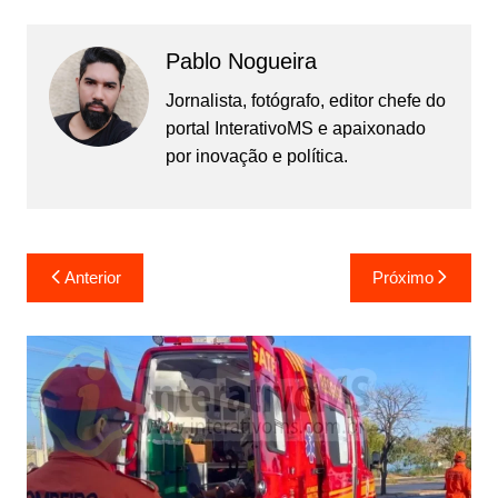
Pablo Nogueira
Jornalista, fotógrafo, editor chefe do
portal InterativoMS e apaixonado
por inovação e política.
Navegação
Anterior
Próximo
de
Post