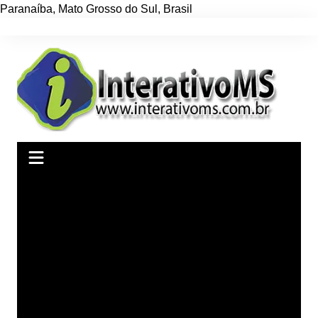
Paranaíba
,
Mato Grosso do Sul
,
Brasil
Ir
para
o
conteúdo