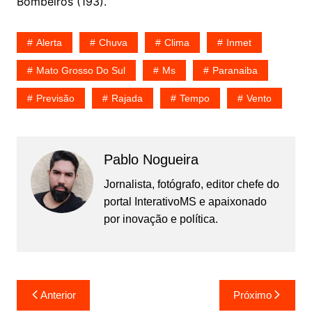
Bombeiros (193).
Alerta
Chuva
Clima
Inmet
Mato Grosso Do Sul
Ms
Paranaiba
Previsão
Rajada
Tempo
Vento
Pablo Nogueira
Jornalista, fotógrafo, editor chefe do
portal InterativoMS e apaixonado
por inovação e política.
Navegação
Anterior
Próximo
de