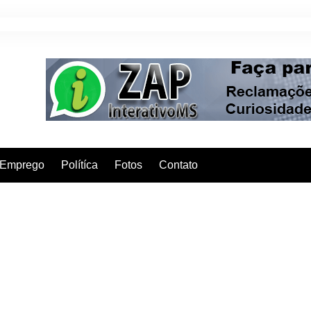
Emprego
Polítíca
Fotos
Contato