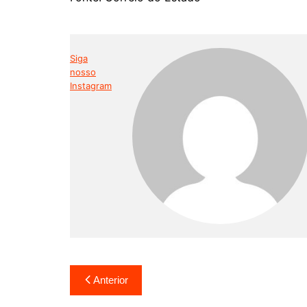
Siga
nosso
Instagram
Navegação
Anterior
de