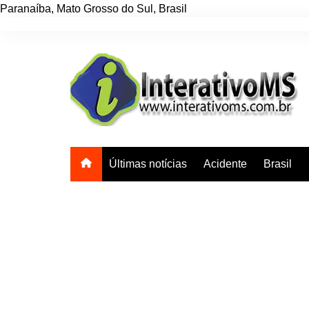
Paranaíba
,
Mato Grosso do Sul
,
Brasil
Ir
para
o
conteúdo
Últimas notícias
Acidente
Brasil