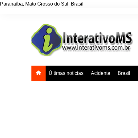
Paranaíba
,
Mato Grosso do Sul
,
Brasil
Ir
para
o
conteúdo
Últimas notícias
Acidente
Brasil