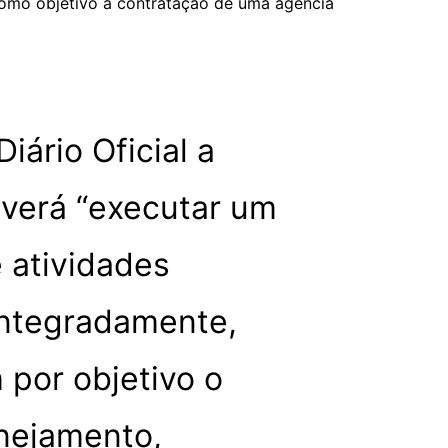
 como objetivo a contratação de uma agência
iário Oficial a
verá “executar um
 atividades
integradamente,
por objetivo o
nejamento,