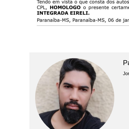
P
Jor