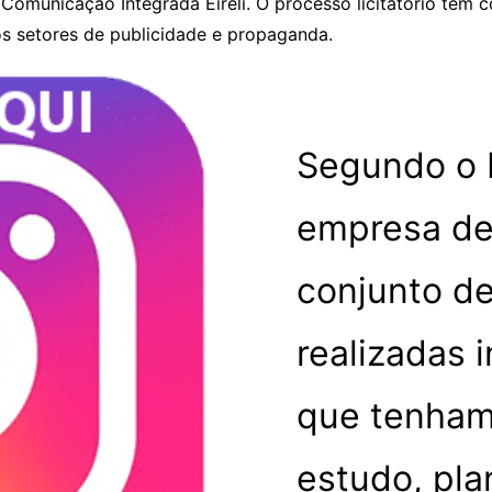
s Comunicação Integrada Eireli. O processo licitatório tem
os setores de publicidade e propaganda.
Segundo o D
empresa de
conjunto de
realizadas 
que tenham 
estudo, pla