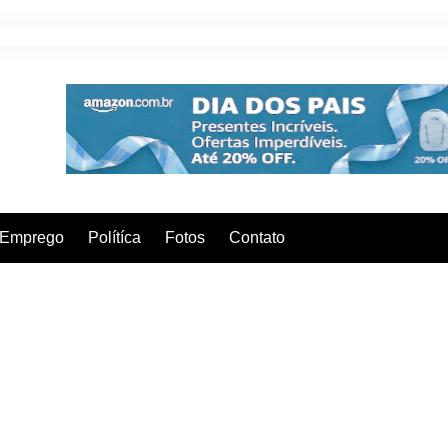
Emprego
Polítíca
Fotos
Contato