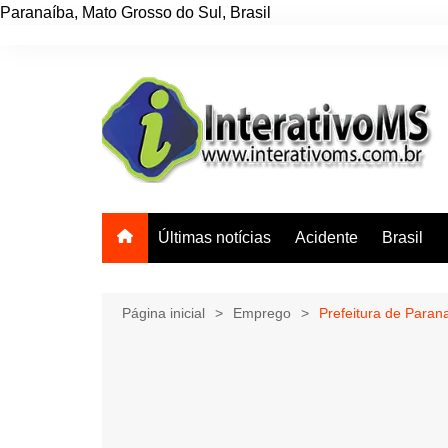
Paranaíba
,
Mato Grosso do Sul
,
Brasil
Ir
para
o
conteúdo
Últimas notícias
Acidente
Brasil
Página inicial
Emprego
Prefeitura de Parana