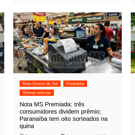
Mato Grosso do Sul
Paranaíba
Últimas notícias
Nota MS Premiada: três
consumidores dividem prêmio;
Paranaíba tem oito sorteados na
quina