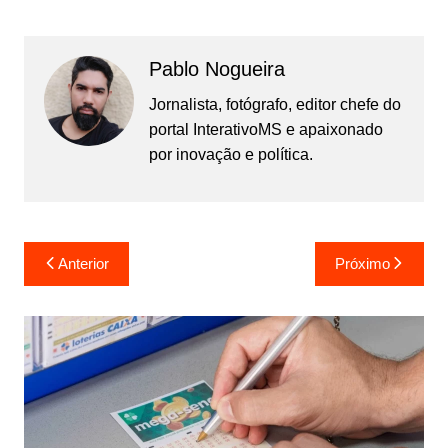
Pablo Nogueira
Jornalista, fotógrafo, editor chefe do
portal InterativoMS e apaixonado
por inovação e política.
Navegação
Anterior
Próximo
de
Post