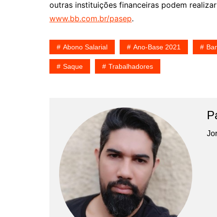
outras instituições financeiras podem realiza
www.bb.com.br/pasep
.
Abono Salarial
Ano-Base 2021
Ban
Saque
Trabalhadores
P
Jor