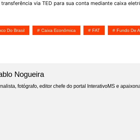
r transferência via TED para sua conta mediante caixa eletrô
co Do Brasil
Caixa Econômica
FAT
Fundo De A
ablo Nogueira
nalista, fotógrafo, editor chefe do portal InterativoMS e apaixon