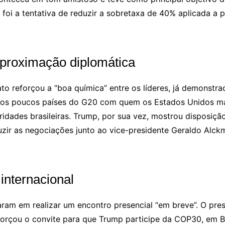
l foi a tentativa de reduzir a sobretaxa de 40% aplicada a
aproximação diplomática
ato reforçou a “boa química” entre os líderes, já demonst
 dos poucos países do G20 com quem os Estados Unidos man
toridades brasileiras. Trump, por sua vez, mostrou disposi
ir as negociações junto ao vice-presidente Geraldo Alckmi
internacional
am em realizar um encontro presencial “em breve”. O presid
eforçou o convite para que Trump participe da COP30, em 