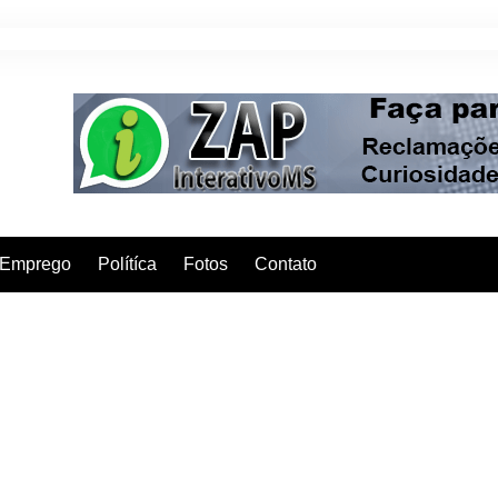
Emprego
Polítíca
Fotos
Contato