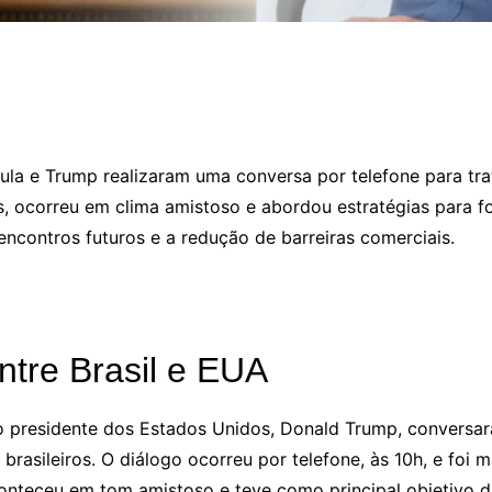
la e Trump realizaram uma conversa por telefone para trat
os, ocorreu em clima amistoso e abordou estratégias para fo
encontros futuros e a redução de barreiras comerciais.
ntre Brasil e EUA
 e o presidente dos Estados Unidos, Donald Trump, convers
rasileiros. O diálogo ocorreu por telefone, às 10h, e foi ma
onteceu em tom amistoso e teve como principal objetivo d