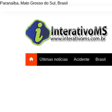
Paranaíba
,
Mato Grosso do Sul
,
Brasil
Ir
para
o
conteúdo
Últimas notícias
Acidente
Brasil