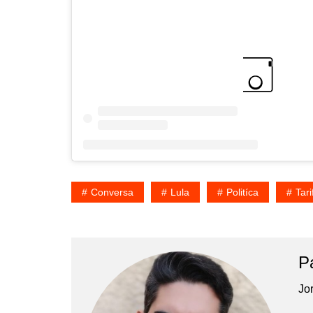
Conversa
Lula
Politíca
Tari
P
Jor