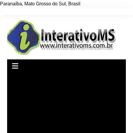
Paranaíba
,
Mato Grosso do Sul
,
Brasil
Ir
para
o
conteúdo