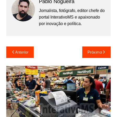
Pablo Nogueira
Jornalista, fotógrafo, editor chefe do
portal InterativoMS e apaixonado
por inovação e política.
Navegação
Anterior
Próximo
de
Post