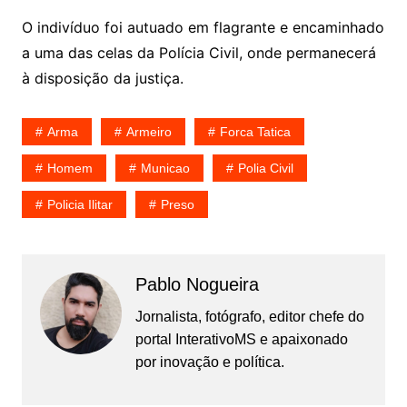
O indivíduo foi autuado em flagrante e encaminhado
a uma das celas da Polícia Civil, onde permanecerá
à disposição da justiça.
Arma
Armeiro
Forca Tatica
Homem
Municao
Polia Civil
Policia Ilitar
Preso
Pablo Nogueira
Jornalista, fotógrafo, editor chefe do
portal InterativoMS e apaixonado
por inovação e política.