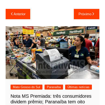
Navegação
Anterior
Próximo
de
Post
Mato Grosso do Sul
Paranaíba
Últimas notícias
Nota MS Premiada: três consumidores
dividem prêmio; Paranaíba tem oito