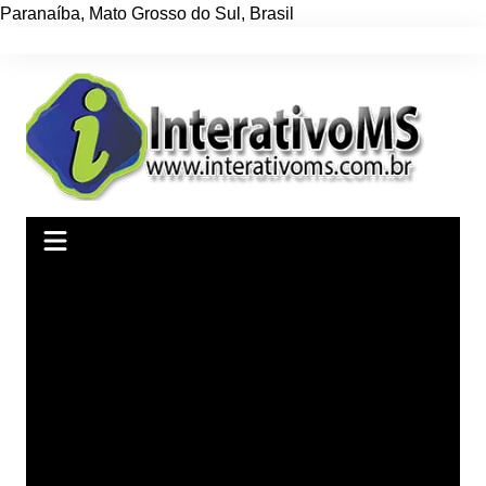
Paranaíba
,
Mato Grosso do Sul
,
Brasil
Ir
para
o
conteúdo