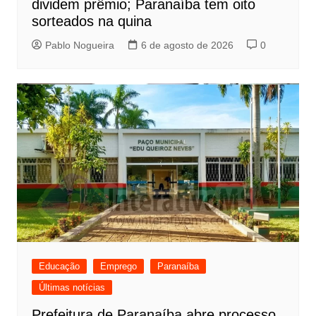
dividem prêmio; Paranaíba tem oito
sorteados na quina
Pablo Nogueira
6 de agosto de 2026
0
Educação
Emprego
Paranaíba
Últimas notícias
Prefeitura de Paranaíba abre processo