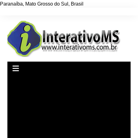
Paranaíba
,
Mato Grosso do Sul
,
Brasil
Ir
para
o
conteúdo