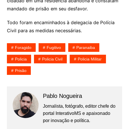
cidadão em uma residência abandona e constatam
mandado de prisão em seu desfavor.
Todo foram encaminhados à delegacia de Polícia
Civil para as medidas necessárias.
Foragido
Fugitivo
Paranaiba
Policia
Policia Civil
Policia Militar
Prisão
Pablo Nogueira
Jornalista, fotógrafo, editor chefe do
portal InterativoMS e apaixonado
por inovação e política.