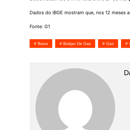
Dados do IBGE mostram que, nos 12 meses at
Fonte: G1
Baixa
Botijao De Gas
Gas
D