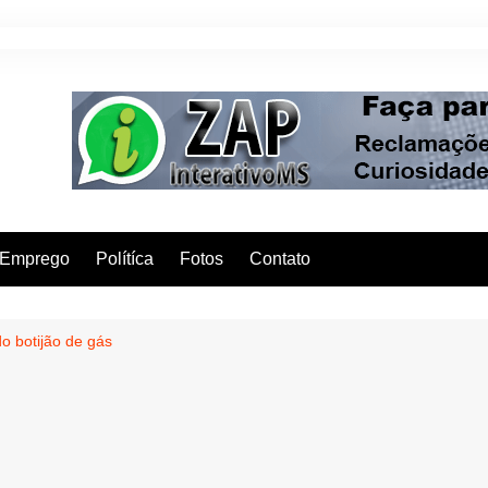
Emprego
Polítíca
Fotos
Contato
o botijão de gás