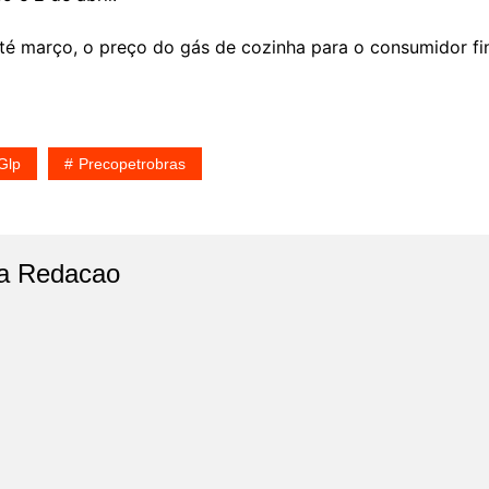
é março, o preço do gás de cozinha para o consumidor fin
Glp
Precopetrobras
a Redacao