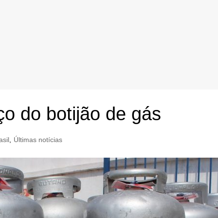
ço do botijão de gás
asil
,
Últimas notícias