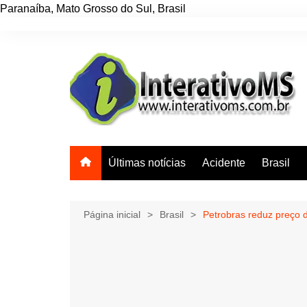
Paranaíba
,
Mato Grosso do Sul
,
Brasil
Ir
para
o
conteúdo
Últimas notícias
Acidente
Brasil
Página inicial
Brasil
Petrobras reduz preço d