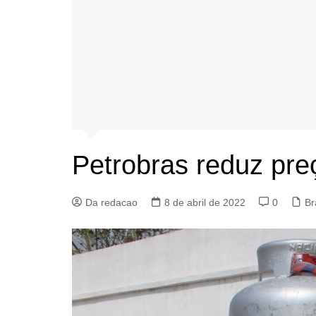
Petrobras reduz pre
Da redacao
8 de abril de 2022
0
Br