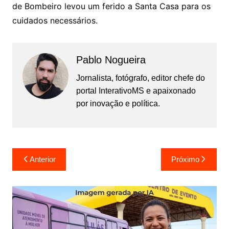
de Bombeiro levou um ferido a Santa Casa para os
cuidados necessários.
Pablo Nogueira
Jornalista, fotógrafo, editor chefe do
portal InterativoMS e apaixonado
por inovação e política.
Navegação
Anterior
Próximo
de
Post