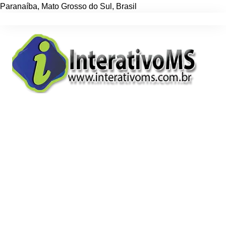
Paranaíba
,
Mato Grosso do Sul
,
Brasil
Ir
para
o
conteúdo