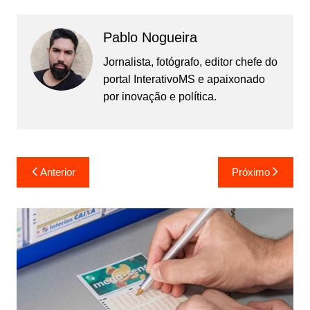
Pablo Nogueira
Jornalista, fotógrafo, editor chefe do
portal InterativoMS e apaixonado
por inovação e política.
Navegação
Anterior
Próximo
de
Post