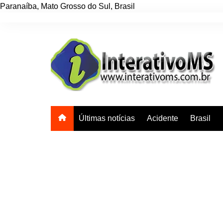
Paranaíba
,
Mato Grosso do Sul
,
Brasil
Ir
para
o
conteúdo
Últimas notícias
Acidente
Brasil