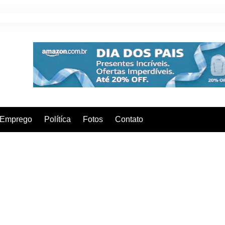
Emprego
Polítíca
Fotos
Contato