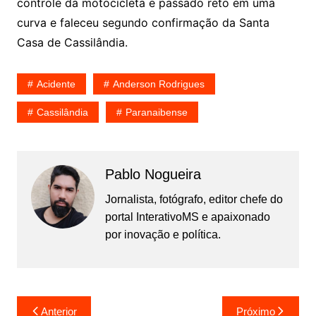
controle da motocicleta e passado reto em uma
curva e faleceu segundo confirmação da Santa
Casa de Cassilândia.
Acidente
Anderson Rodrigues
Cassilândia
Paranaibense
Pablo Nogueira
Jornalista, fotógrafo, editor chefe do
portal InterativoMS e apaixonado
por inovação e política.
Navegação
Anterior
Próximo