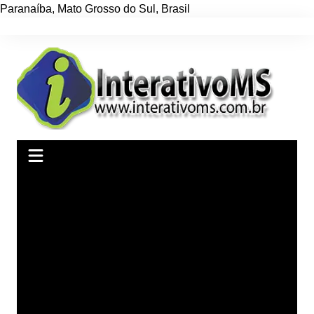
Paranaíba
,
Mato Grosso do Sul
,
Brasil
Ir
para
o
conteúdo