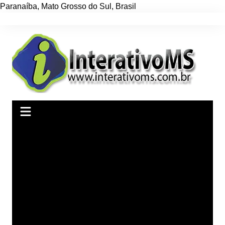
Paranaíba
,
Mato Grosso do Sul
,
Brasil
Ir
para
o
conteúdo