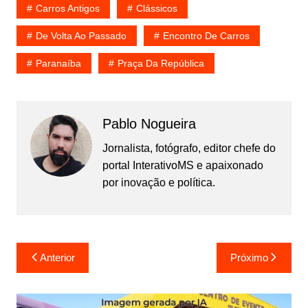
Carros Antigos
Clássicos
De Volta Ao Passado
Encontro De Carros
Paranaíba
Praça Da República
Pablo Nogueira
Jornalista, fotógrafo, editor chefe do
portal InterativoMS e apaixonado
por inovação e política.
Navegação
Anterior
Próximo
de
Post