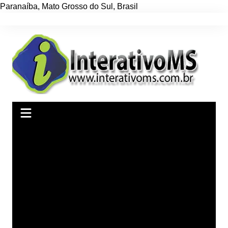
Paranaíba
,
Mato Grosso do Sul
,
Brasil
Ir
para
o
conteúdo