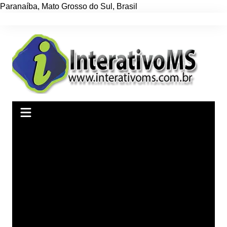
Paranaíba
,
Mato Grosso do Sul
,
Brasil
Ir
para
o
conteúdo