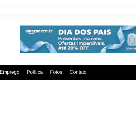
Emprego
Polítíca
Fotos
Contato