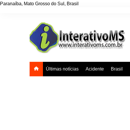
Paranaíba
,
Mato Grosso do Sul
,
Brasil
Ir
para
o
conteúdo
Últimas notícias
Acidente
Brasil