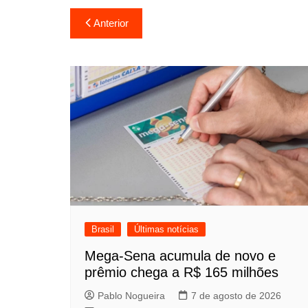
Navegação
Anterior
de
Post
Brasil
Últimas notícias
Mega-Sena acumula de novo e
prêmio chega a R$ 165 milhões
Pablo Nogueira
7 de agosto de 2026