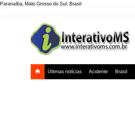
Paranaíba
,
Mato Grosso do Sul
,
Brasil
Ir
para
o
conteúdo
Últimas notícias
Acidente
Brasil