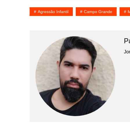
Agressão Infantil
Campo Grande
M
P
Jor