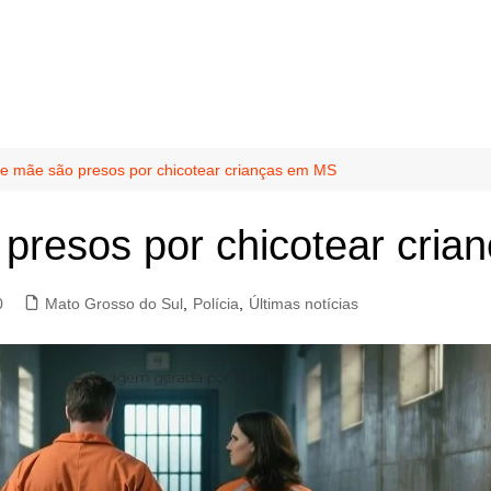
 e mãe são presos por chicotear crianças em MS
presos por chicotear cri
0
Mato Grosso do Sul
,
Polícia
,
Últimas notícias