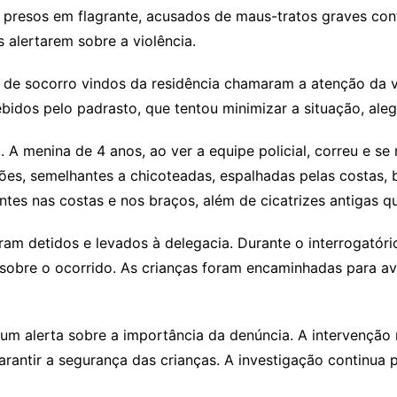
presos em flagrante, acusados de maus-tratos graves contr
os alertarem sobre a violência.
os de socorro vindos da residência chamaram a atenção da 
bidos pelo padrasto, que tentou minimizar a situação, aleg
l. A menina de 4 anos, ao ver a equipe policial, correu e s
ões, semelhantes a chicoteadas, espalhadas pelas costas, 
es nas costas e nos braços, além de cicatrizes antigas qu
ram detidos e levados à delegacia. Durante o interrogatóri
 sobre o ocorrido. As crianças foram encaminhadas para av
m alerta sobre a importância da denúncia. A intervenção ráp
rantir a segurança das crianças. A investigação continua p