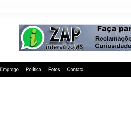
Emprego
Polítíca
Fotos
Contato