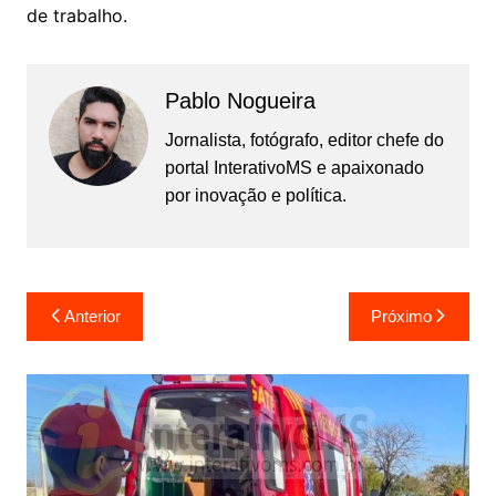
de trabalho.
Pablo Nogueira
Jornalista, fotógrafo, editor chefe do
portal InterativoMS e apaixonado
por inovação e política.
Navegação
Anterior
Próximo
de
Post