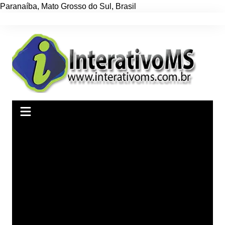
Paranaíba
,
Mato Grosso do Sul
,
Brasil
Ir
para
o
conteúdo