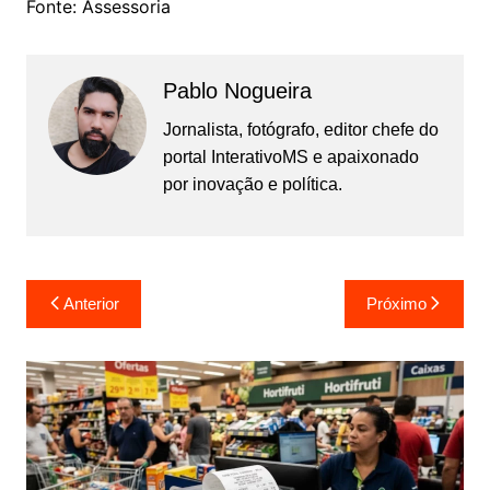
Fonte: Assessoria
Pablo Nogueira
Jornalista, fotógrafo, editor chefe do
portal InterativoMS e apaixonado
por inovação e política.
Navegação
Anterior
Próximo
de
Post