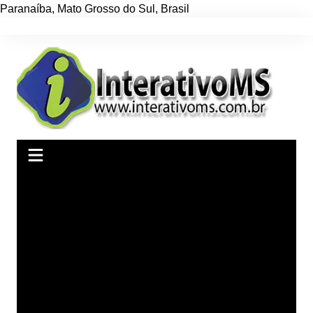
Paranaíba
,
Mato Grosso do Sul
,
Brasil
Ir
para
o
conteúdo