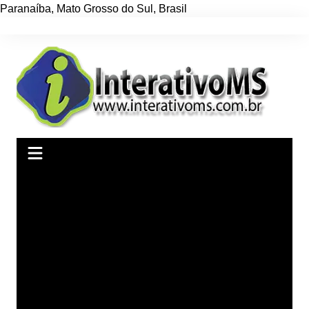
Paranaíba
,
Mato Grosso do Sul
,
Brasil
Ir
para
o
conteúdo