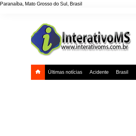
Paranaíba
,
Mato Grosso do Sul
,
Brasil
Ir
para
o
conteúdo
Últimas notícias
Acidente
Brasil