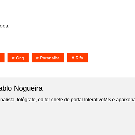
poca.
Ong
Paranaiba
Rifa
ablo Nogueira
nalista, fotógrafo, editor chefe do portal InterativoMS e apaixon