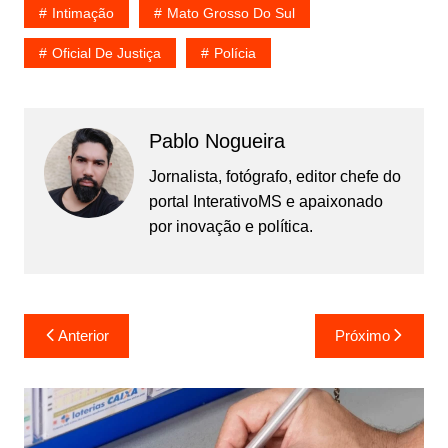
Intimação
Mato Grosso Do Sul
Oficial De Justiça
Polícia
Pablo Nogueira
Jornalista, fotógrafo, editor chefe do
portal InterativoMS e apaixonado
por inovação e política.
Navegação
Anterior
Próximo
de
Post