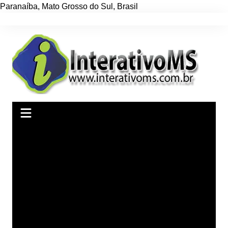
Paranaíba
,
Mato Grosso do Sul
,
Brasil
Ir
para
o
conteúdo