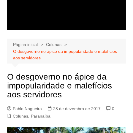
Página inicial
Colunas
O desgoverno no ápice da impopularidade e malefícios
aos servidores
O desgoverno no ápice da
impopularidade e malefícios
aos servidores
Pablo Nogueira
28 de dezembro de 2017
0
Colunas
,
Paranaíba