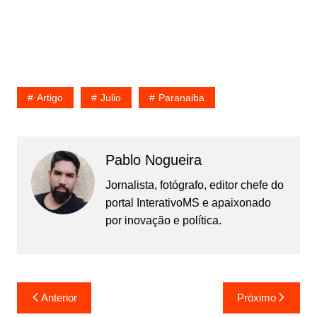
Artigo
Julio
Paranaiba
Pablo Nogueira
Jornalista, fotógrafo, editor chefe do
portal InterativoMS e apaixonado
por inovação e política.
Navegação
Anterior
Próximo
de