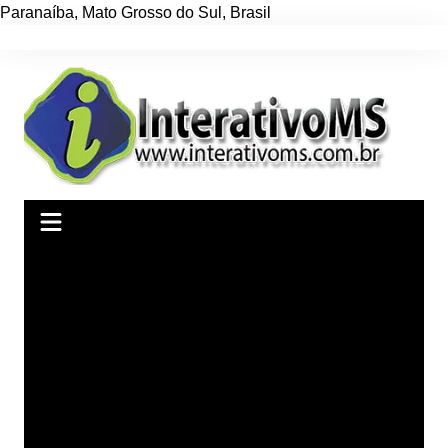
Paranaíba
,
Mato Grosso do Sul
,
Brasil
Ir
para
o
conteúdo