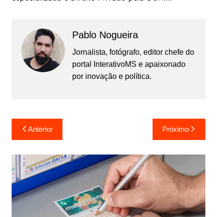
Pablo Nogueira
Jornalista, fotógrafo, editor chefe do
portal InterativoMS e apaixonado
por inovação e política.
Navegação
Anterior
Próximo
de
Post