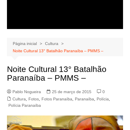
Página inicial
Cultura
Noite Cultural 13° Batalhão Paranaíba – PMMS –
Noite Cultural 13° Batalhão
Paranaíba – PMMS –
Pablo Nogueira
25 de março de 2015
0
Cultura
,
Fotos
,
Fotos Paranaíba
,
Paranaíba
,
Polícia
,
Polícia Paranaíba