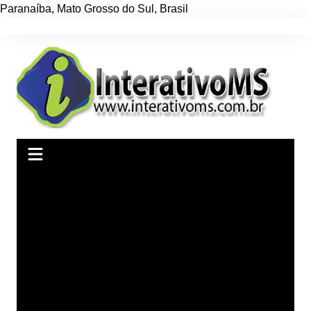
Paranaíba
,
Mato Grosso do Sul
,
Brasil
Ir
para
o
conteúdo