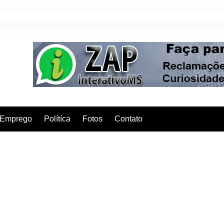
Emprego
Polítíca
Fotos
Contato