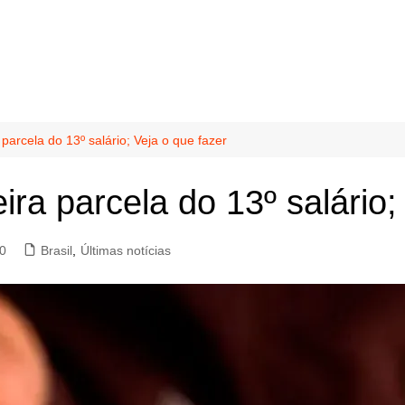
parcela do 13º salário; Veja o que fazer
ra parcela do 13º salário;
0
Brasil
,
Últimas notícias