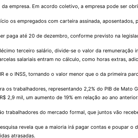
 da empresa. Em acordo coletivo, a empresa pode ser obrig
efício os empregados com carteira assinada, aposentados, p
er paga até 20 de dezembro, conforme previsto na legislaç
décimo terceiro salário, divide-se o valor da remuneração i
rcelas salariais entram no cálculo, como horas extras, adi
R e o INSS, tornando o valor menor que o da primeira parc
ara os trabalhadores, representando 2,2% do PIB de Mato G
R$ 2,9 mil, um aumento de 19% em relação ao ano anterior
ão trabalhadores do mercado formal, que juntos vão recebe
squisa revela que a maioria irá pagar contas e poupar o d
vidas atrasadas.