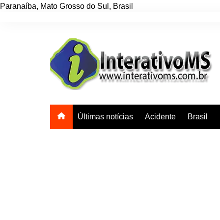
Paranaíba
,
Mato Grosso do Sul
,
Brasil
Ir
para
o
conteúdo
Últimas notícias
Acidente
Brasil