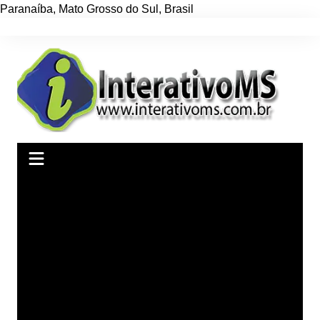
Paranaíba
,
Mato Grosso do Sul
,
Brasil
Ir
para
o
conteúdo