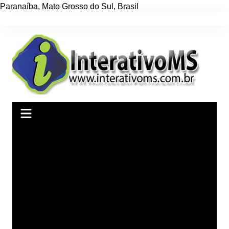
Paranaíba
,
Mato Grosso do Sul
,
Brasil
Ir
para
o
conteúdo