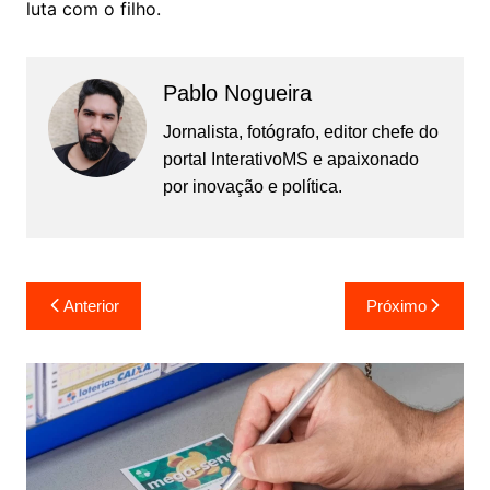
luta com o filho.
Pablo Nogueira
Jornalista, fotógrafo, editor chefe do
portal InterativoMS e apaixonado
por inovação e política.
Navegação
Anterior
Próximo
de
Post