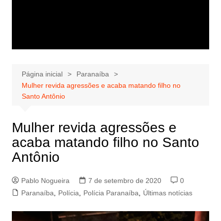
Página inicial
Paranaíba
Mulher revida agressões e acaba matando filho no
Santo Antônio
Mulher revida agressões e
acaba matando filho no Santo
Antônio
Pablo Nogueira
7 de setembro de 2020
0
Paranaíba
,
Polícia
,
Polícia Paranaíba
,
Últimas notícias