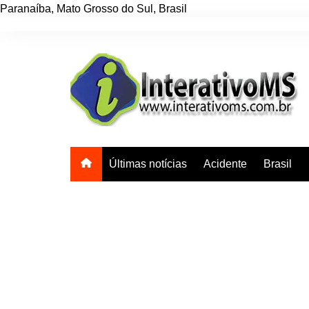
Paranaíba
,
Mato Grosso do Sul
,
Brasil
Ir
para
o
conteúdo
Últimas notícias
Acidente
Brasil