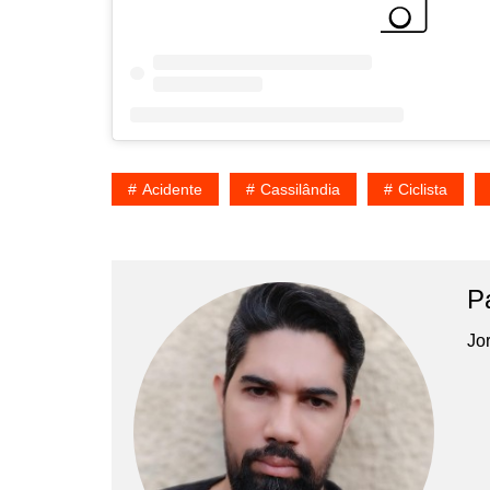
Acidente
Cassilândia
Ciclista
P
Jor