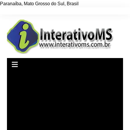
Paranaíba
,
Mato Grosso do Sul
,
Brasil
Ir
para
o
conteúdo