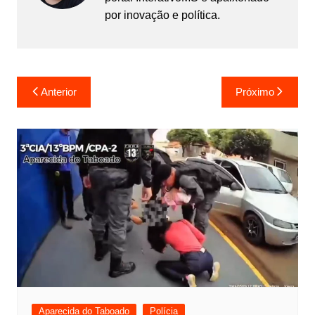
por inovação e política.
Navegação
Anterior
Próximo
de
Post
Aparecida do Taboado
Polícia