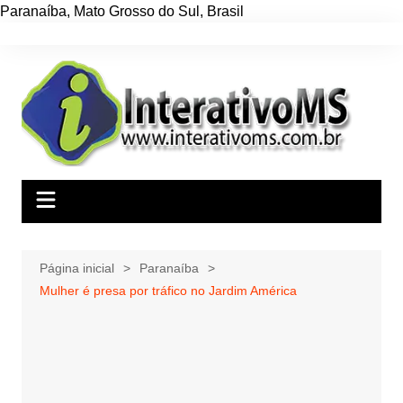
Paranaíba
,
Mato Grosso do Sul
,
Brasil
Ir
para
o
conteúdo
Página inicial
Paranaíba
Mulher é presa por tráfico no Jardim América