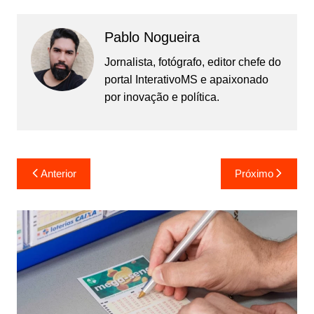
Pablo Nogueira
Jornalista, fotógrafo, editor chefe do
portal InterativoMS e apaixonado
por inovação e política.
Navegação
Anterior
Próximo
de
Post