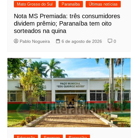
Mato Grosso do Sul
Paranaíba
Últimas notícias
Nota MS Premiada: três consumidores
dividem prêmio; Paranaíba tem oito
sorteados na quina
Pablo Nogueira
6 de agosto de 2026
0
Educação
Emprego
Paranaíba