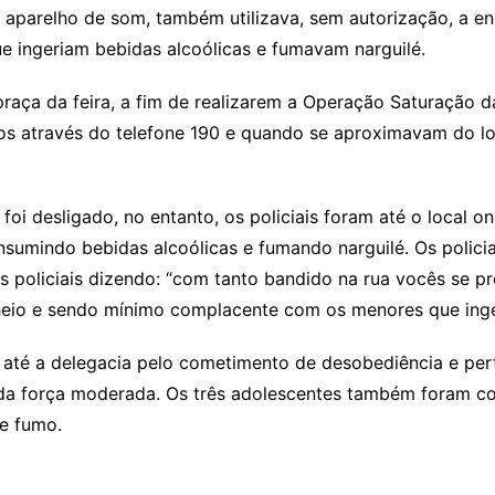
parelho de som, também utilizava, sem autorização, a ener
e ingeriam bebidas alcoólicas e fumavam narguilé.
praça da feira, a fim de realizarem a Operação Saturação da 
s através do telefone 190 e quando se aproximavam do l
foi desligado, no entanto, os policiais foram até o local 
sumindo bebidas alcoólicas e fumando narguilé. Os policia
os policiais dizendo: “com tanto bandido na rua vocês se
heio e sendo mínimo complacente com os menores que inger
s até a delegacia pelo cometimento de desobediência e pe
da força moderada. Os três adolescentes também foram c
 e fumo.