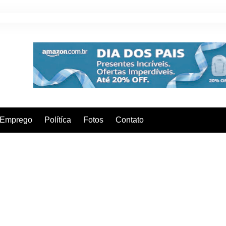
Emprego
Polítíca
Fotos
Contato