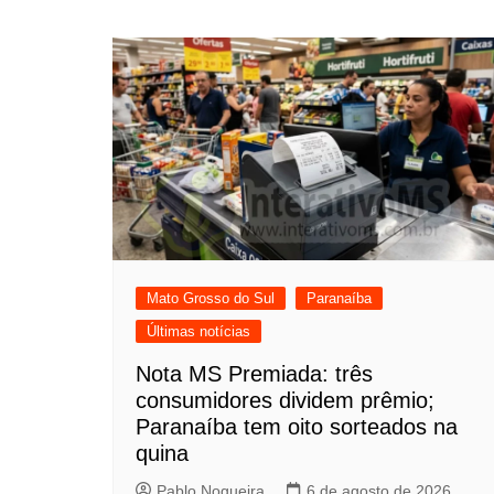
Mato Grosso do Sul
Paranaíba
Últimas notícias
Nota MS Premiada: três
consumidores dividem prêmio;
Paranaíba tem oito sorteados na
quina
Pablo Nogueira
6 de agosto de 2026