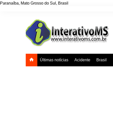
Paranaíba
,
Mato Grosso do Sul
,
Brasil
Ir
para
o
conteúdo
Últimas notícias
Acidente
Brasil