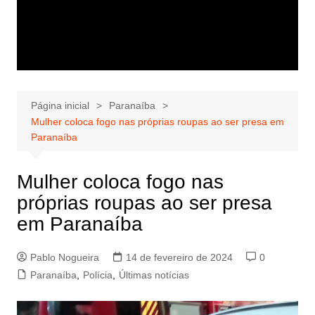
Página inicial
Paranaíba
Mulher coloca fogo nas próprias roupas ao ser presa em
Paranaíba
Mulher coloca fogo nas
próprias roupas ao ser presa
em Paranaíba
Pablo Nogueira
14 de fevereiro de 2024
0
Paranaíba
,
Polícia
,
Últimas notícias