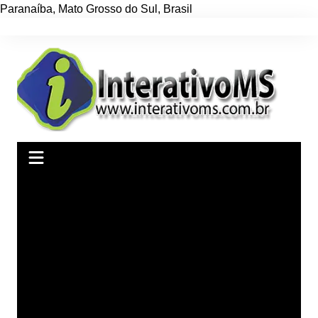
Paranaíba
,
Mato Grosso do Sul
,
Brasil
Ir
para
o
conteúdo