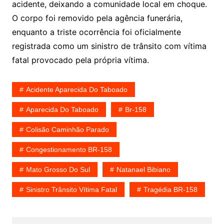
acidente, deixando a comunidade local em choque.
O corpo foi removido pela agência funerária,
enquanto a triste ocorrência foi oficialmente
registrada como um sinistro de trânsito com vítima
fatal provocado pela própria vítima.
Acidente Aparecida Do Taboado
Aparecida Do Taboado
Br-158
Colisão Caminhão Parado
Congestionamento BR-158
Mato Grosso Do Sul
Natanael Bibiano
Sinistro Trânsito Vítima Fatal
Tragédia BR-158