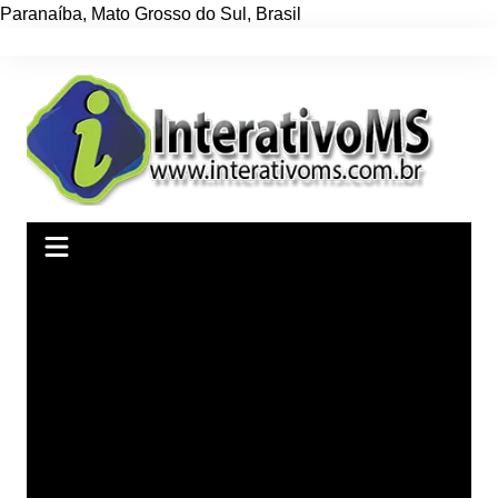
Paranaíba
,
Mato Grosso do Sul
,
Brasil
Ir
para
o
conteúdo