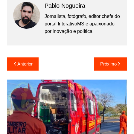
Pablo Nogueira
Jornalista, fotógrafo, editor chefe do
portal InterativoMS e apaixonado
por inovação e política.
Navegação
Anterior
Próximo
de
Post