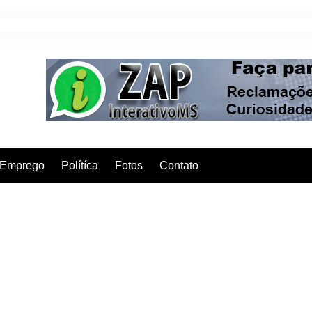
Emprego
Polítíca
Fotos
Contato