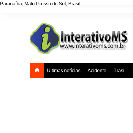
Paranaíba
,
Mato Grosso do Sul
,
Brasil
Ir
para
o
conteúdo
Últimas notícias
Acidente
Brasil