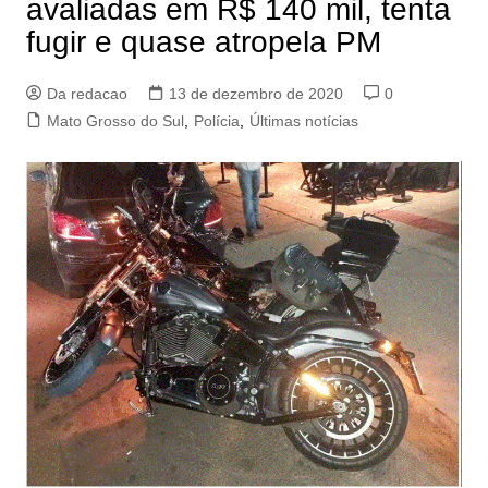
avaliadas em R$ 140 mil, tenta
fugir e quase atropela PM
Da redacao
13 de dezembro de 2020
0
Mato Grosso do Sul
,
Polícia
,
Últimas notícias