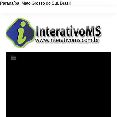
Paranaíba
,
Mato Grosso do Sul
,
Brasil
Ir
para
o
conteúdo