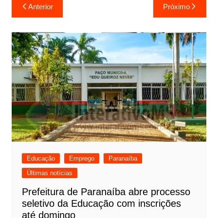
Navegação
Anterior
Próximo
de
Post
Educação
Emprego
Paranaíba
Últimas notícias
Prefeitura de Paranaíba abre processo
seletivo da Educação com inscrições
até domingo