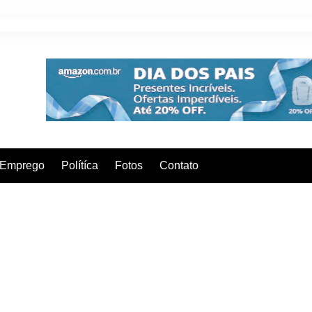
Emprego
Polítíca
Fotos
Contato