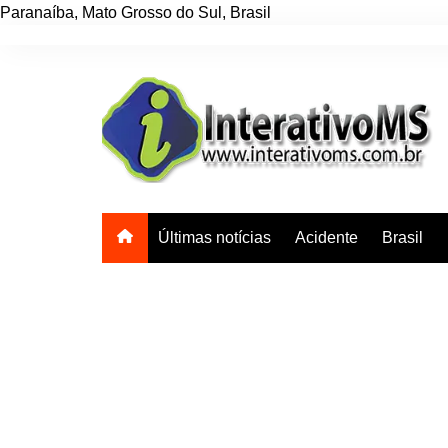
Paranaíba
,
Mato Grosso do Sul
,
Brasil
Ir
para
o
conteúdo
Últimas notícias
Acidente
Brasil