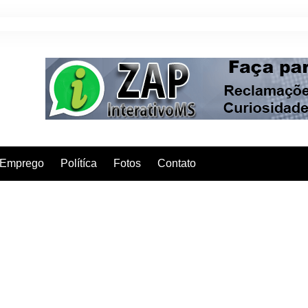
Emprego
Polítíca
Fotos
Contato