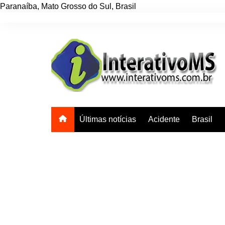
Paranaíba
,
Mato Grosso do Sul
,
Brasil
Ir
para
o
conteúdo
Últimas notícias
Acidente
Brasil