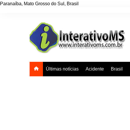
Paranaíba
,
Mato Grosso do Sul
,
Brasil
Ir
para
o
conteúdo
Últimas notícias
Acidente
Brasil