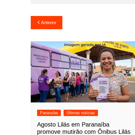
Navegação
Anterior
de
Post
Paranaíba
Últimas notícias
Agosto Lilás em Paranaíba
promove mutirão com Ônibus Lilás