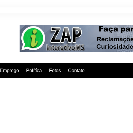
Emprego
Polítíca
Fotos
Contato