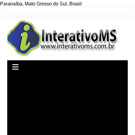
Paranaíba
,
Mato Grosso do Sul
,
Brasil
Ir
para
o
conteúdo