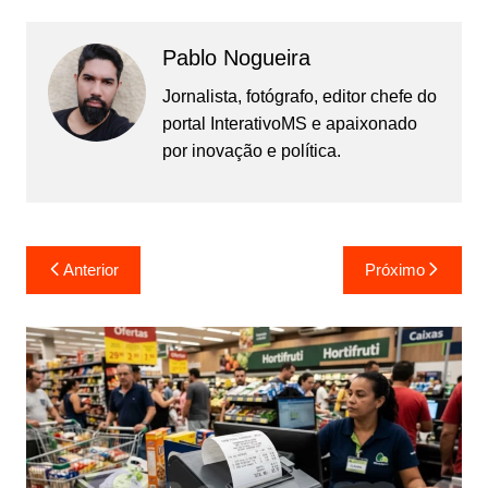
Pablo Nogueira
Jornalista, fotógrafo, editor chefe do
portal InterativoMS e apaixonado
por inovação e política.
Navegação
Anterior
Próximo
de
Post