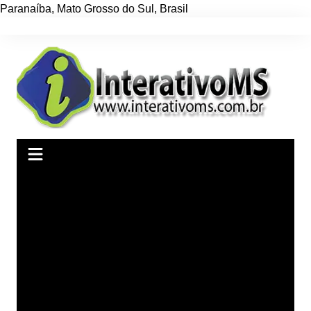
Paranaíba
,
Mato Grosso do Sul
,
Brasil
Ir
para
o
conteúdo