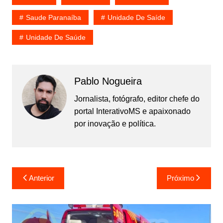
Saude Paranaíba
Unidade De Saíde
Unidade De Saúde
Pablo Nogueira
Jornalista, fotógrafo, editor chefe do
portal InterativoMS e apaixonado
por inovação e política.
Navegação
Anterior
Próximo
de
Post